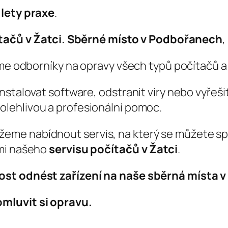
 lety praxe
.
tačů v Žatci. Sběrné místo v Podbořanech
,
sme odborníky na opravy všech typů počítačů a 
stalovat software, odstranit viry nebo vyřešit
olehlivou a profesionální pomoc.
me nabídnout servis, na který se můžete spol
ami našeho
servisu počítačů v Žatci
.
ost odnést zařízení na naše sběrná místa 
mluvit si opravu.