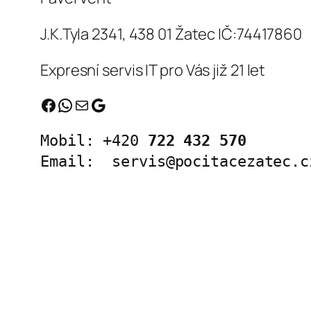
J.K.Tyla 2341, 438 01 Žatec IČ:74417860
Expresní servis IT pro Vás již 21 let
Facebook
WhatsApp
servis@pocitacezatec.cz
Google
Mobil: +420 
722 432 570
Email:  
servis@pocitacezatec.c