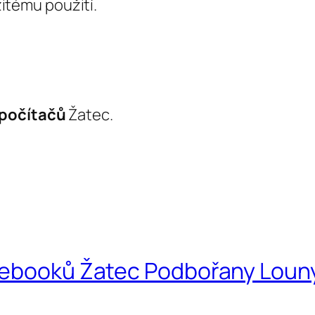
itému použití.
počítačů
Žatec.
otebooků Žatec Podbořany Loun