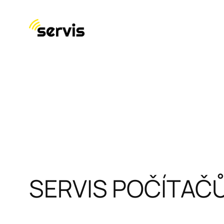
Přeskočit
na
obsah
SERVIS POČÍTAČ