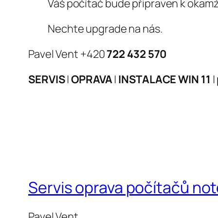
Váš počítač bude připraven k okamž
Nechte upgrade na nás.
Pavel Vent +420
722 432 570
SERVIS
|
OPRAVA
|
INSTALACE WIN 11
|
Servis oprava počítačů n
Pavel Vent