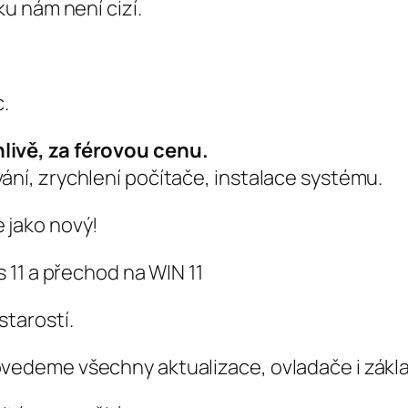
u nám není cizí.
.
livě, za férovou cenu.
ání, zrychlení počítače, instalace systému.
 jako nový!
 11 a přechod na WIN 11
starostí.
ovedeme všechny aktualizace, ovladače i zákla