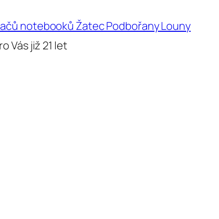
ítačů notebooků Žatec Podbořany Louny
o Vás již 21 let