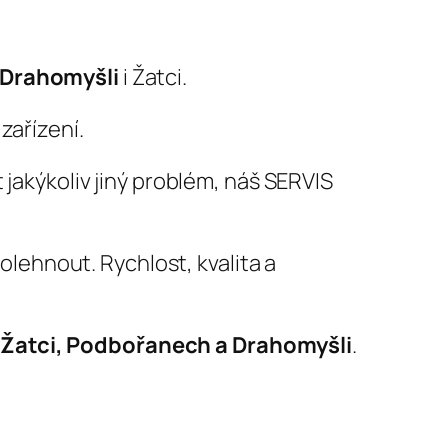
Drahomyšli
i Žatci.
zařízení.
 jakýkoliv jiný problém, náš SERVIS
ehnout. Rychlost, kvalita a
v Žatci, Podbořanech a Drahomyšli
.